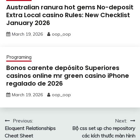
Australian ranura hot gems No-deposit
Extra Local casino Rules: New Checklist
January 2026
March 19, 2026
oop_oop
Programing
Bonos carente depósito Superiores
casinos online mr green casino iPhone
regalado de 2026
March 19, 2026
oop_oop
Post
Previous:
Next:
Eloquent Relationships
Bộ css set up cho repository
navigation
Cheat Sheet
các kích thước màn hình