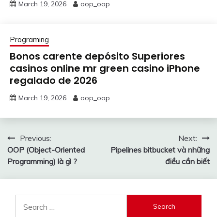
March 19, 2026
oop_oop
Programing
Bonos carente depósito Superiores
casinos online mr green casino iPhone
regalado de 2026
March 19, 2026
oop_oop
Post
Previous:
Next:
OOP (Object-Oriented
Pipelines bitbucket và những
navigation
Programming) là gì ?
điều cần biết
Search
for: