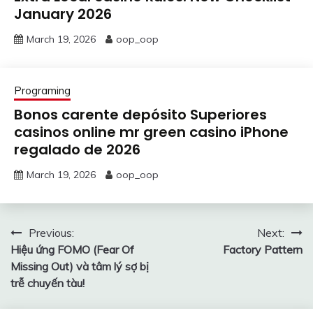
January 2026
March 19, 2026
oop_oop
Programing
Bonos carente depósito Superiores
casinos online mr green casino iPhone
regalado de 2026
March 19, 2026
oop_oop
Post
Previous:
Next:
Hiệu ứng FOMO (Fear Of
Factory Pattern
navigation
Missing Out) và tâm lý sợ bị
trễ chuyến tàu!